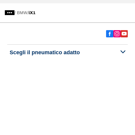
/
BMW
iX1
Scegli il pneumatico adatto
Le nostre ultime innovazioni
Noi siamo BFGoodrich
Aiuto e assistenza
Informativa Privacy del Sito