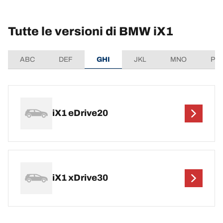
Tutte le versioni di BMW iX1
ABC
DEF
GHI
JKL
MNO
PQ
iX1 eDrive20
iX1 xDrive30