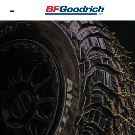
Go to page content
Go to page navigation