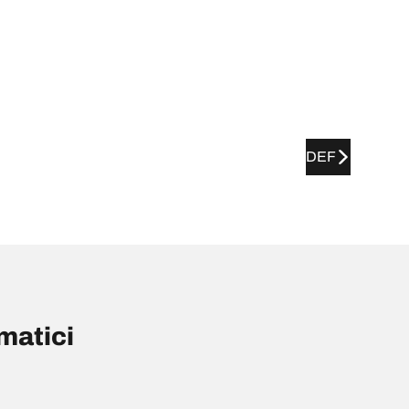
DEF
matici