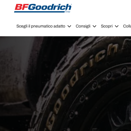
Go to page content
Go to page navigation
Scegli il pneumatico adatto
Consigli
Scopri
Coll