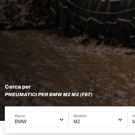
Cerca per
PNEUMATICI PER BMW M2 M2 (F87)
Marca
Modello
V
BMW
M2
M