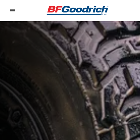
Go to page content
Go to page navigation