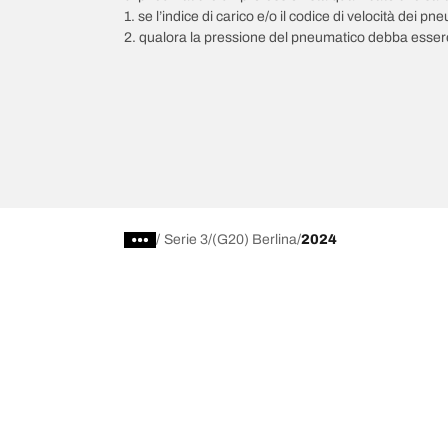
1. se l’indice di carico e/o il codice di velocità dei 
2. qualora la pressione del pneumatico debba essere
/
Serie 3
(G20) Berlina
2024
Scegli il pneumatico adatto
Le nostre 
Trova il pneumatico adatto
BFGoodrich Al
Pneumatici fuoristrada/4x4
BFGoodrich Tra
Pneumatici per auto e veicoli commerciali
BFGoodrich M