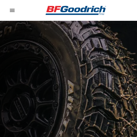
Go to page content
Go to page navigation