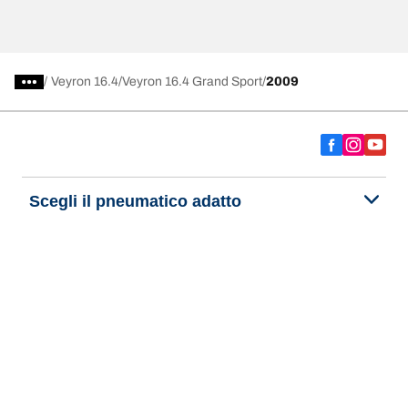
/
Veyron 16.4
Veyron 16.4 Grand Sport
2009
Scegli il pneumatico adatto
Le nostre ultime innovazioni
Noi siamo BFGoodrich
Aiuto e assistenza