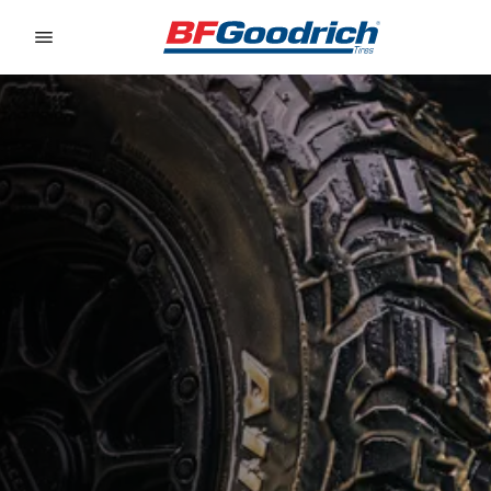
Go to page content
Go to page navigation