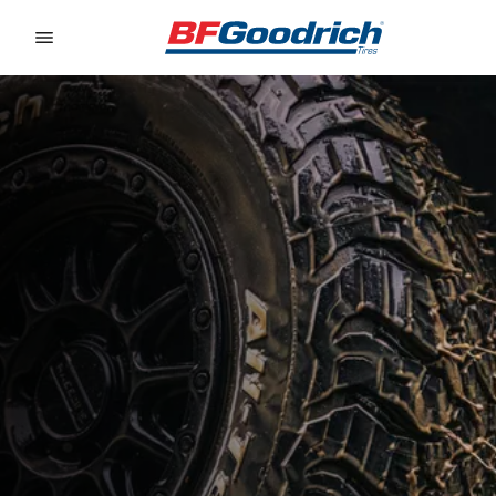
Go to page content
Go to page navigation