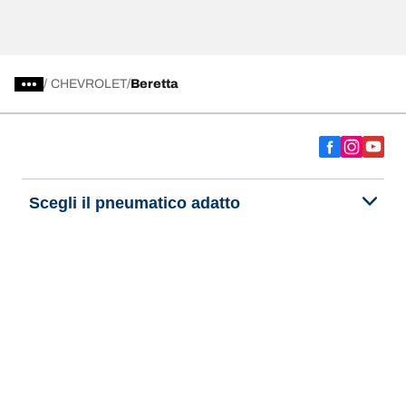
/
CHEVROLET
Beretta
Scegli il pneumatico adatto
Le nostre ultime innovazioni
Noi siamo BFGoodrich
Aiuto e assistenza