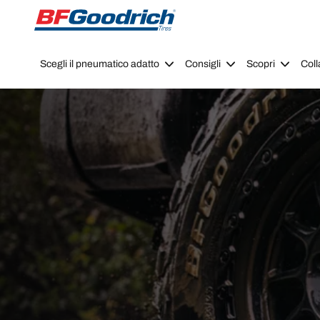
Go to page content
Go to page navigation
Scegli il pneumatico adatto
Consigli
Scopri
Coll