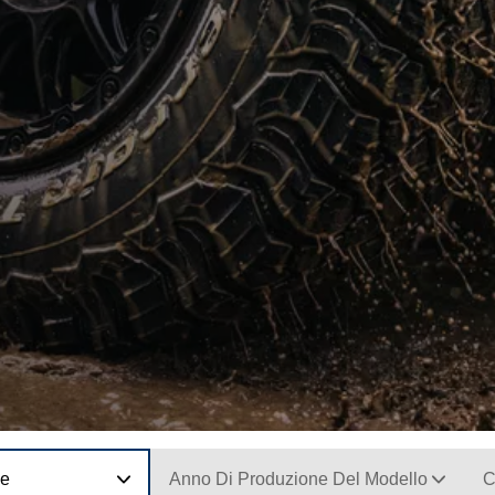
ne
Anno Di Produzione Del Modello
C