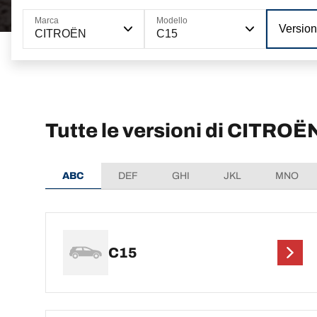
Marca
Modello
Versio
CITROËN
C15
Tutte le versioni di CITROË
ABC
DEF
GHI
JKL
MNO
C15