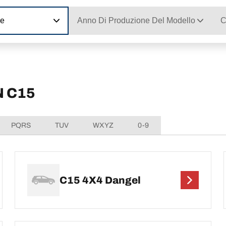
ne
Anno Di Produzione Del Modello
C
N C15
PQRS
TUV
WXYZ
0-9
C15 4X4 Dangel