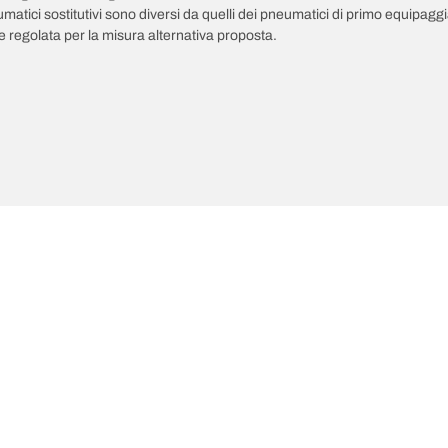
pneumatici sostitutivi sono diversi da quelli dei pneumatici di primo equipag
 regolata per la misura alternativa proposta.
ultime innovazioni
Noi siamo BFGoodrich
Il tuo equipaggiamento
l Terrain T/A KO3
La nostra storia
il-terrain T/A
Fuoristrada
ud-Terrain T/A KM3
Partnership