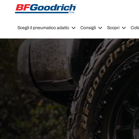
Go to page content
Go to page navigation
Scegli il pneumatico adatto
Consigli
Scopri
Coll