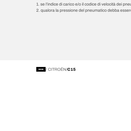
1. se l’indice di carico e/o il codice di velocità dei 
2. qualora la pressione del pneumatico debba essere
/
CITROËN
C15
Scegli il pneumatico adatto
Le nostre 
Trova il pneumatico adatto
BFGoodrich Al
Pneumatici fuoristrada/4x4
BFGoodrich Tra
Pneumatici per auto e veicoli commerciali
BFGoodrich M