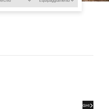
erchio
Equipaggiamento
GHI