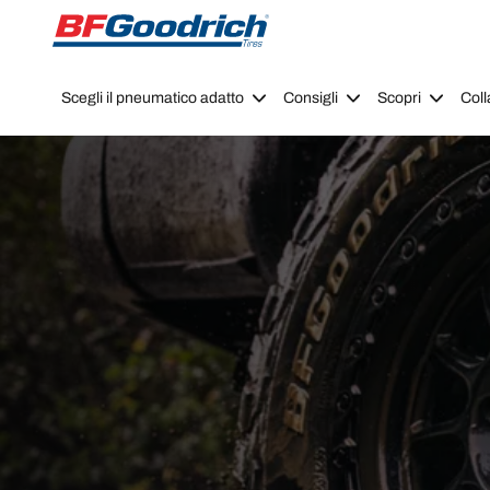
Go to page content
Go to page navigation
Scegli il pneumatico adatto
Consigli
Scopri
Coll