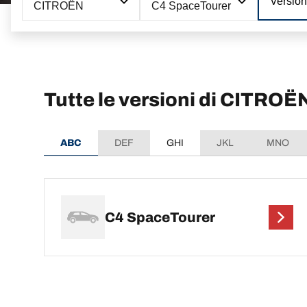
Versio
CITROËN
C4 SpaceTourer
Tutte le versioni di CITRO
ABC
DEF
GHI
JKL
MNO
C4 SpaceTourer