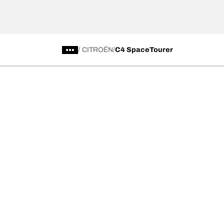
/
CITROËN
C4 SpaceTourer
Scegli il pneumatico adatto
Le nostre 
Trova il pneumatico adatto
BFGoodrich Al
Pneumatici fuoristrada/4x4
BFGoodrich Tra
Pneumatici per auto e veicoli commerciali
BFGoodrich M
Cerca per costruttore
BFGoodrich A
Scopri per gamma
BFGoodrich 
Cerca per misura
BFGoodrich A
Tutti i pneumatici
BFGoodrich A