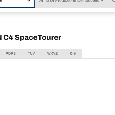
ne
Anno Di Produzione Del Modello
C
ËN C4 SpaceTourer
PQRS
TUV
WXYZ
0-9