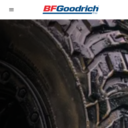
Go to page content
Go to page navigation