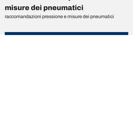
misure dei pneumatici
raccomandazioni pressione e misure dei pneumatici
Misura del
Posizione
Pressione
pneumatico
205/70 R 15
Anteriore
4
106/104R
205/70 R 15
Posteriore
4
106/104R