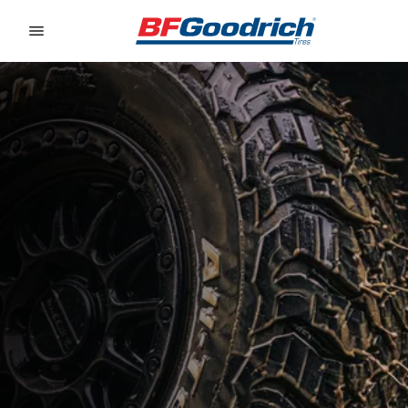
Go to page content
Go to page navigation