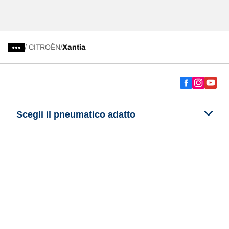
/
CITROËN
Xantia
Scegli il pneumatico adatto
Le nostre ultime innovazioni
Noi siamo BFGoodrich
Aiuto e assistenza