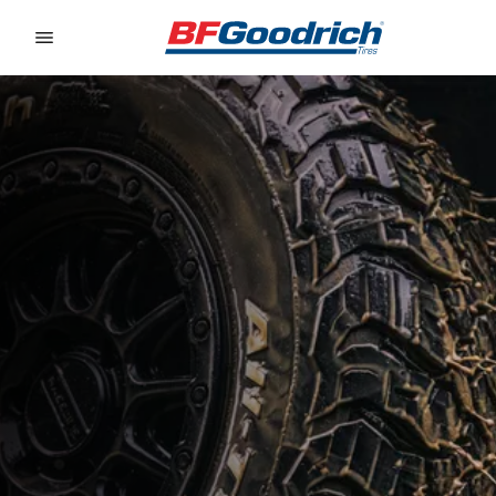
Go to page content
Go to page navigation