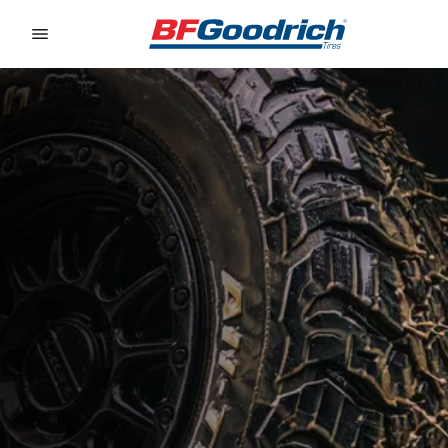
Go to page content
Go to page navigation