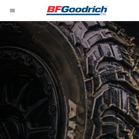
Go to page content
Go to page navigation