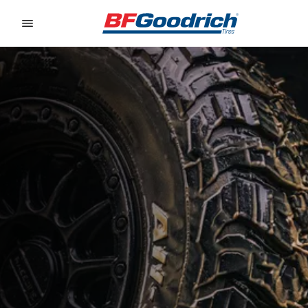
Go to page content
Go to page navigation