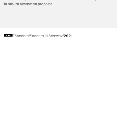
la misura alternativa proposta.
/
Sandero
Sandero III Stepway
2021
Scegli il pneumatico adatto
Le nostre ultime innovazioni
Noi siamo BFGoodrich
Aiuto e assistenza