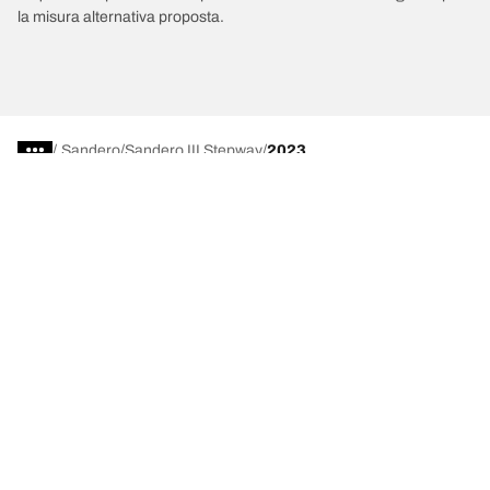
la misura alternativa proposta.
/
Sandero
Sandero III Stepway
2023
Scegli il pneumatico adatto
Le nostre ultime innovazioni
Noi siamo BFGoodrich
Aiuto e assistenza