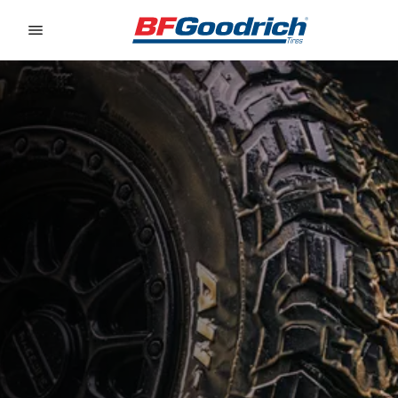
Go to page content
Go to page navigation