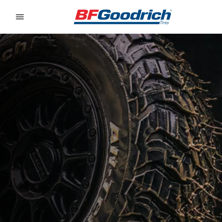
Go to page content
Go to page navigation