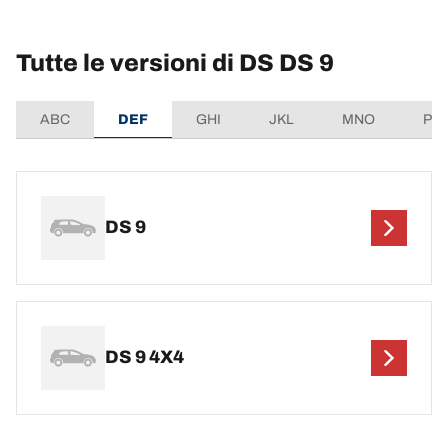
Tutte le versioni di DS DS 9
ABC
DEF
GHI
JKL
MNO
PQ
DS 9
DS 9 4X4