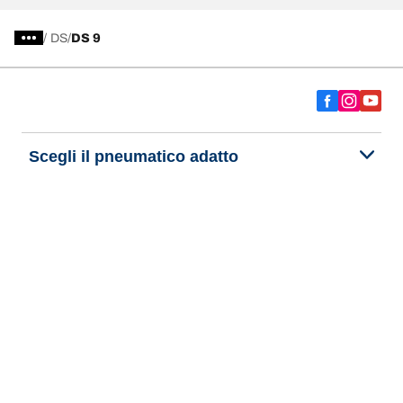
/
DS
DS 9
Scegli il pneumatico adatto
Le nostre ultime innovazioni
Noi siamo BFGoodrich
Aiuto e assistenza
Informativa Privacy del Sito