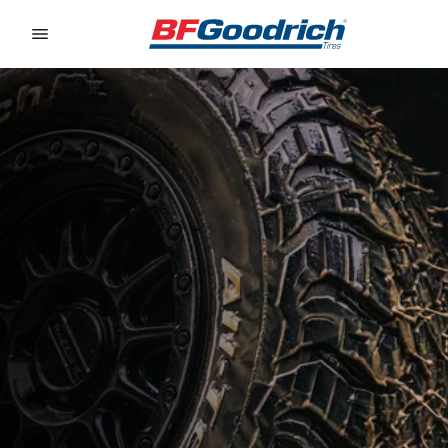
Go to page content
Go to page navigation