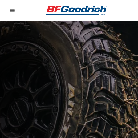
Go to page content
Go to page navigation