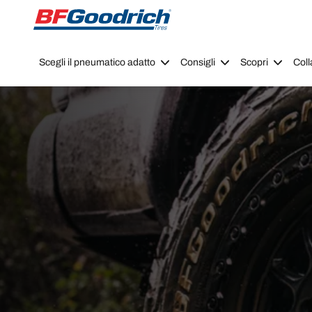
Go to page content
Go to page navigation
Scegli il pneumatico adatto
Consigli
Scopri
Coll