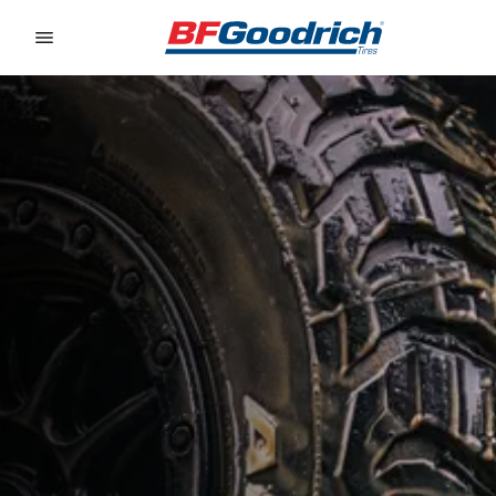
Go to page content
Go to page navigation