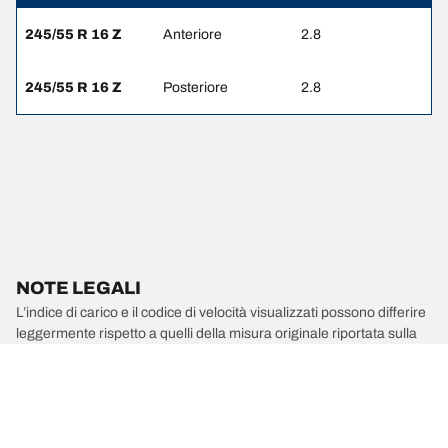
245/55 R 16 Z
Anteriore
2.8
245/55 R 16 Z
Posteriore
2.8
NOTE LEGALI
L’indice di carico e il codice di velocità visualizzati possono differire
leggermente rispetto a quelli della misura originale riportata sulla
carta di circolazione del veicolo. Il rivenditore di pneumatici è un
professionista qualificato che sarà in grado di consigliarti:
1. se l’indice di carico e/o il codice di velocità dei pneumatici
sostitutivi sono diversi da quelli dei pneumatici di primo
equipaggiamento;