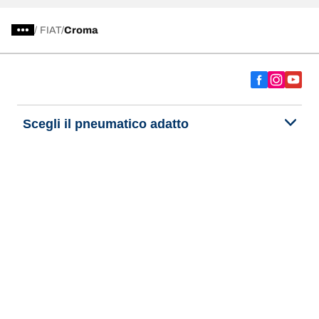
/
FIAT
Croma
Scegli il pneumatico adatto
Le nostre ultime innovazioni
Noi siamo BFGoodrich
Aiuto e assistenza
Informativa Privacy del Sito