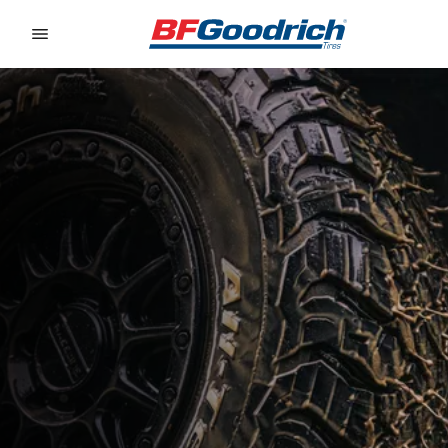
Go to page content
Go to page navigation