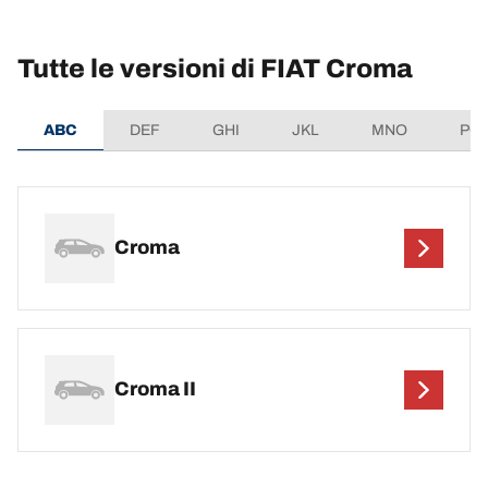
Tutte le versioni di FIAT Croma
ABC
DEF
GHI
JKL
MNO
PQ
Croma
Croma II