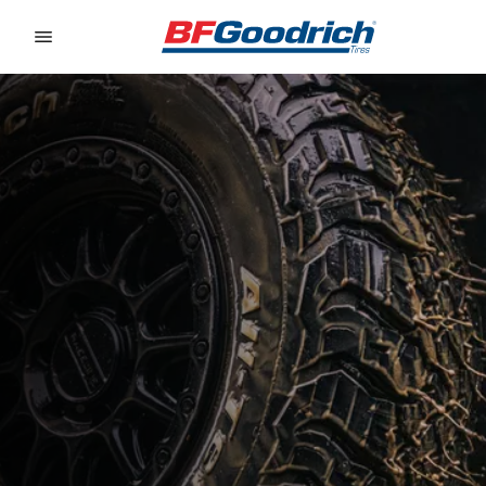
Go to page content
Go to page navigation