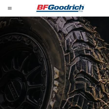
Go to page content
Go to page navigation