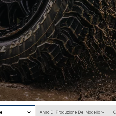
ne
Anno Di Produzione Del Modello
C