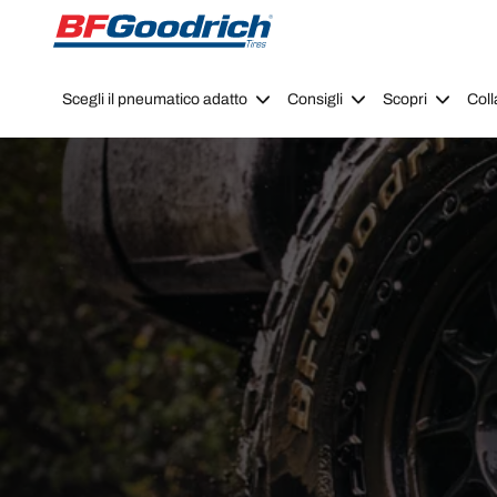
Go to page content
Go to page navigation
Scegli il pneumatico adatto
Consigli
Scopri
Coll