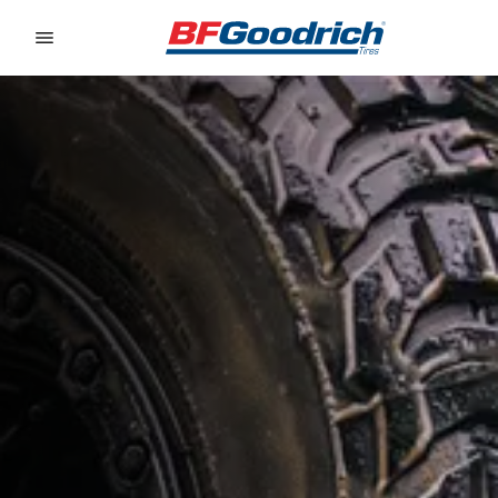
Go to page content
Go to page navigation