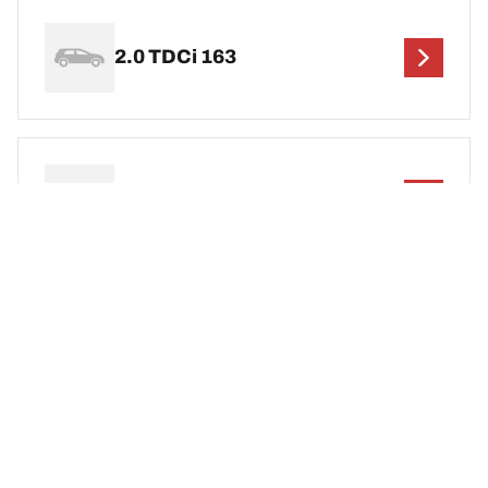
2.0 TDCi 163
2.0 TDCi 170
Salta queste informazioni
Guarda i risultati