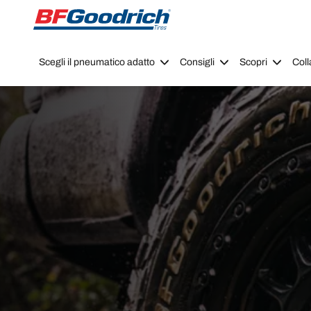
Go to page content
Go to page navigation
Scegli il pneumatico adatto
Consigli
Scopri
Coll