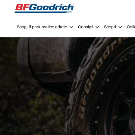
Go to page content
Go to page navigation
Scegli il pneumatico adatto
Consigli
Scopri
Coll