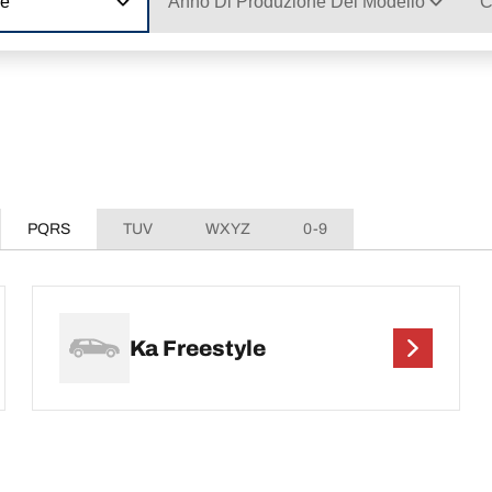
ne
Anno Di Produzione Del Modello
C
PQRS
TUV
WXYZ
0-9
Ka Freestyle