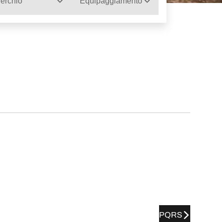
erchio
Equipaggiamento
PQRS