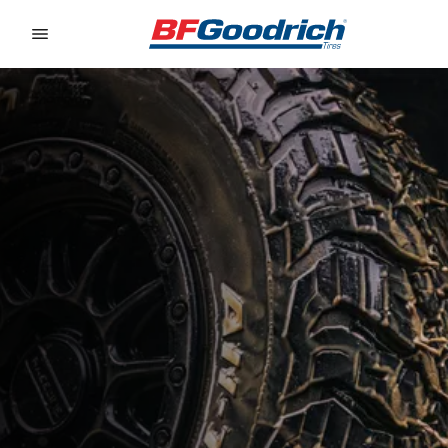
Go to page content
Go to page navigation