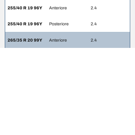
255/40 R 19 96Y
Anteriore
2.4
255/40 R 19 96Y
Posteriore
2.4
265/35 R 20 99Y
Anteriore
2.4
265/35 R 20 99Y
Posteriore
2.4
NOTE LEGALI
L’indice di carico e il codice di velocità visualizzati possono differire
leggermente rispetto a quelli della misura originale riportata sulla