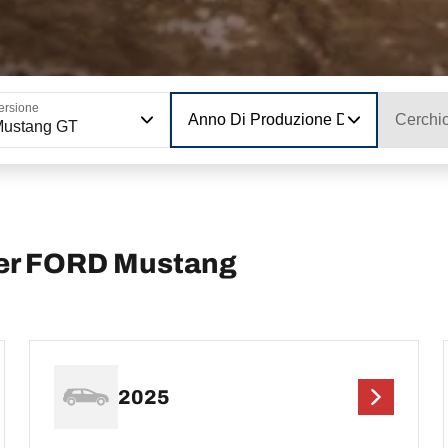
ersione
Anno Di Produzione Del Modello
Cerchi
Mustang GT
per FORD Mustang
2025