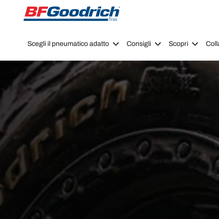
Go to page content
Go to page navigation
Scegli il pneumatico adatto
Consigli
Scopri
Coll