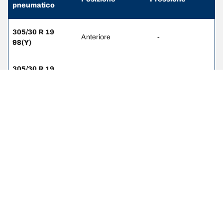
pneumatico
305/30 R 19
Anteriore
-
98(Y)
305/30 R 19
Posteriore
-
98(Y)
NOTE LEGALI
L’indice di carico e il codice di velocità visualizzati possono differire
leggermente rispetto a quelli della misura originale riportata sulla
carta di circolazione del veicolo. Il rivenditore di pneumatici è un
professionista qualificato che sarà in grado di consigliarti: