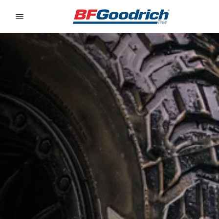
Go to page content
Go to page navigation