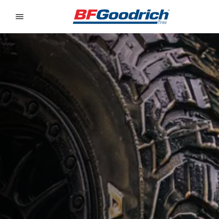
Go to page content
Go to page navigation