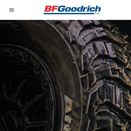
Go to page content
Go to page navigation