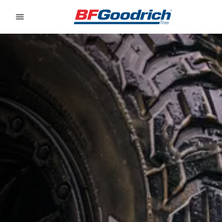
Go to page content
Go to page navigation