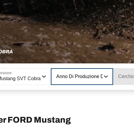
COBRA
ersione
Anno Di Produzione Del Modello
Cerchi
ustang SVT Cobra
per FORD Mustang