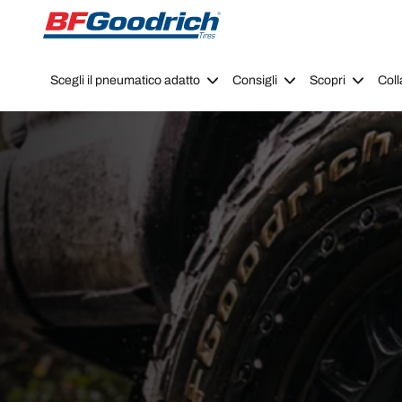
Go to page content
Go to page navigation
Scegli il pneumatico adatto
Consigli
Scopri
Coll