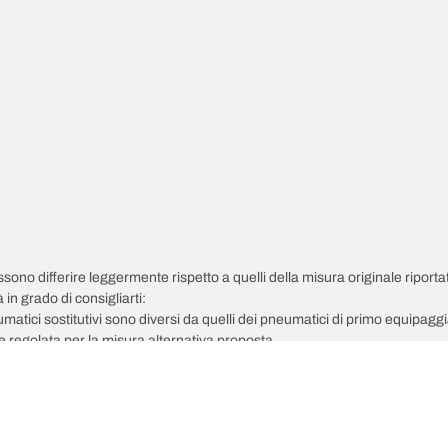
possono differire leggermente rispetto a quelli della misura originale riportat
in grado di consigliarti:
pneumatici sostitutivi sono diversi da quelli dei pneumatici di primo equipag
 regolata per la misura alternativa proposta.