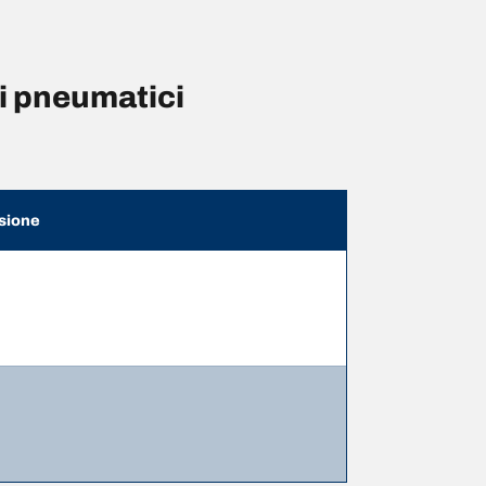
i pneumatici
sione