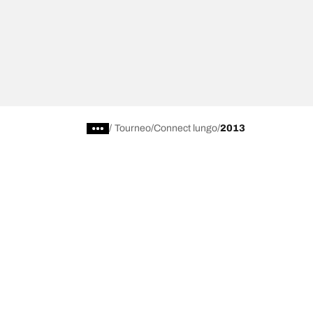
/
Tourneo
Connect lungo
2013
Scegli il pneumatico adatto
Le nostre 
Trova il pneumatico adatto
BFGoodrich Al
Pneumatici fuoristrada/4x4
BFGoodrich Tra
Pneumatici per auto e veicoli commerciali
BFGoodrich M
Cerca per costruttore
BFGoodrich A
Scopri per gamma
BFGoodrich 