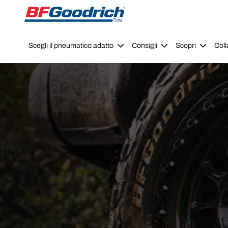
Go to page content
Go to page navigation
Scegli il pneumatico adatto
Consigli
Scopri
Coll