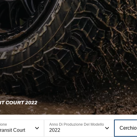
IT COURT 2022
ione
Anno Di Produzione Del Modello
Cerchio
ransit Court
2022