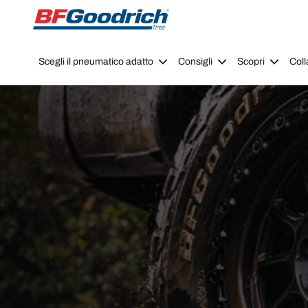
Go to page content
Go to page navigation
Scegli il pneumatico adatto
Consigli
Scopri
Coll