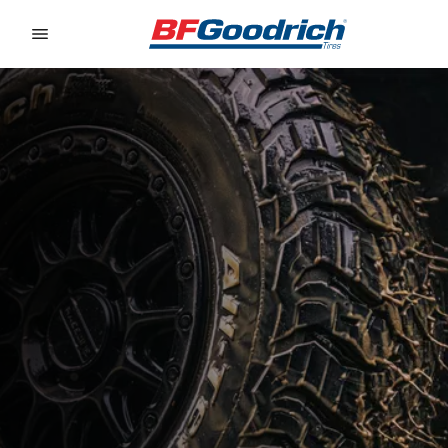
Go to page content
Go to page navigation