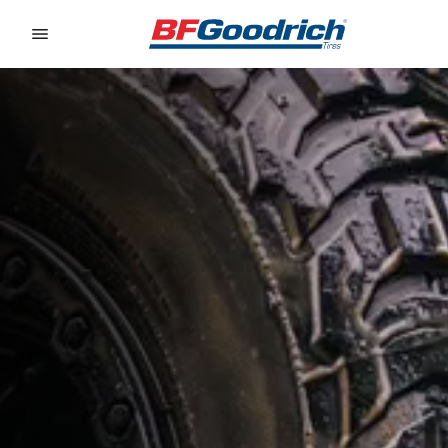
Go to page content
Go to page navigation