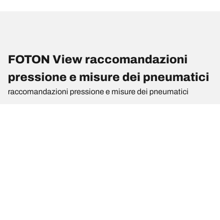
FOTON View raccomandazioni
pressione e misure dei pneumatici
raccomandazioni pressione e misure dei pneumatici
Misura del
Posizione
Pressione
pneumatico
195/70 R 15
Anteriore
3.5
104/102S
195/70 R 15
Posteriore
4
104/102S