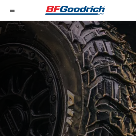
Go to page content
Go to page navigation