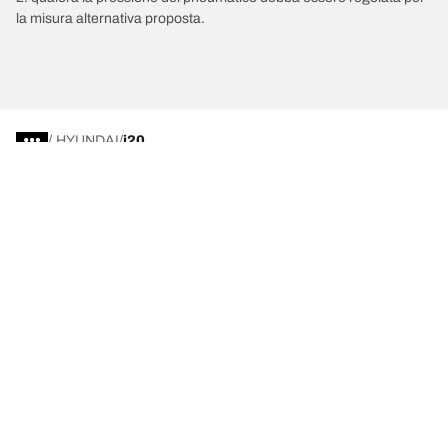
la misura alternativa proposta.
/
HYUNDAI
i20
Scegli il pneumatico adatto
Le nostre ultime innovazioni
Noi siamo BFGoodrich
Aiuto e assistenza