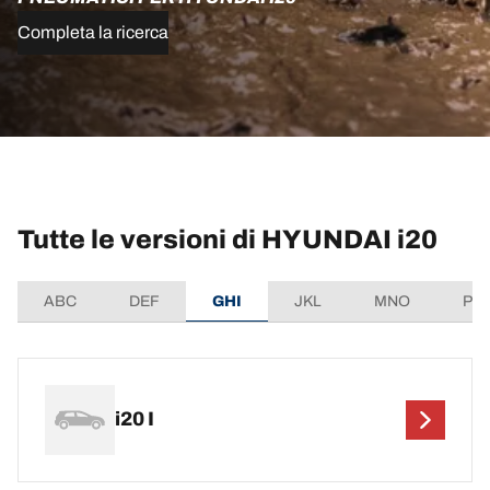
Completa la ricerca
Tutte le versioni di HYUNDAI i20
ABC
DEF
GHI
JKL
MNO
PQ
i20 I