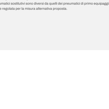
pneumatici sostitutivi sono diversi da quelli dei pneumatici di primo equipag
 regolata per la misura alternativa proposta.
ultime innovazioni
Noi siamo BFGoodrich
Il tuo equipaggiamento
l Terrain T/A KO3
La nostra storia
il-terrain T/A
Fuoristrada
ud-Terrain T/A KM3
Partnership