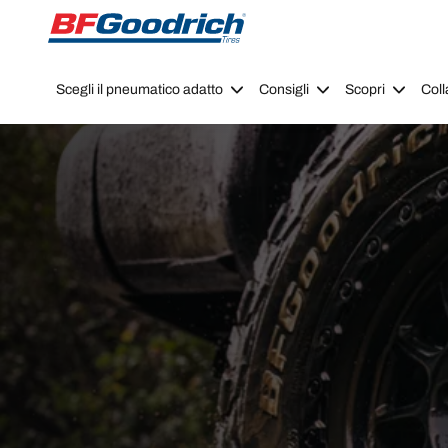
Go to page content
Go to page navigation
Scegli il pneumatico adatto
Consigli
Scopri
Coll