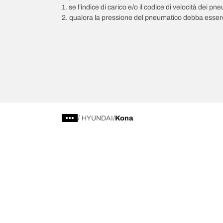
1. se l’indice di carico e/o il codice di velocità dei 
2. qualora la pressione del pneumatico debba essere
/
HYUNDAI
Kona
Scegli il pneumatico adatto
Le nostre 
Trova il pneumatico adatto
BFGoodrich Al
Pneumatici fuoristrada/4x4
BFGoodrich Tra
Pneumatici per auto e veicoli commerciali
BFGoodrich M