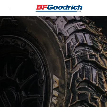
Go to page content
Go to page navigation