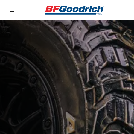
Go to page content
Go to page navigation