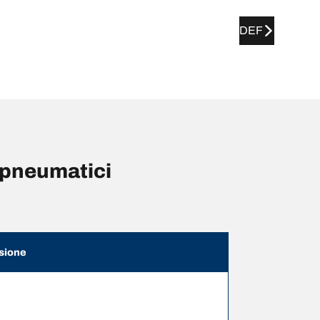
DEF
 pneumatici
sione