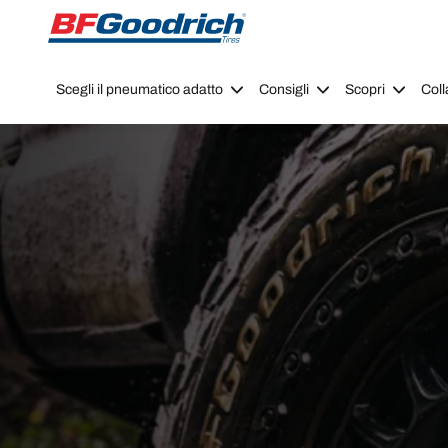
Go to page content
Go to page navigation
Scegli il pneumatico adatto
Consigli
Scopri
Coll