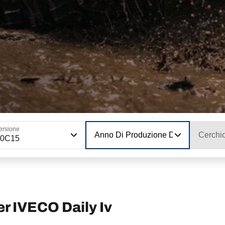
ersione
Anno Di Produzione Del Modello
Cerchi
50C15
r IVECO Daily Iv