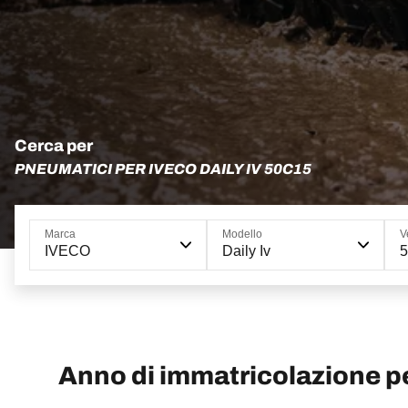
Cerca per
PNEUMATICI PER IVECO DAILY IV 50C15
Marca
Modello
V
IVECO
Daily Iv
Anno di immatricolazione pe