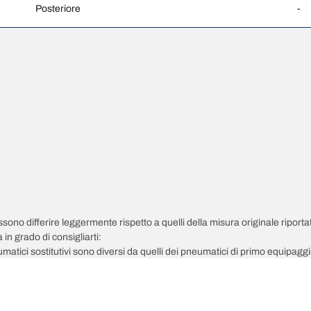
Posteriore
-
possono differire leggermente rispetto a quelli della misura originale riportat
in grado di consigliarti:
pneumatici sostitutivi sono diversi da quelli dei pneumatici di primo equipag
 regolata per la misura alternativa proposta.