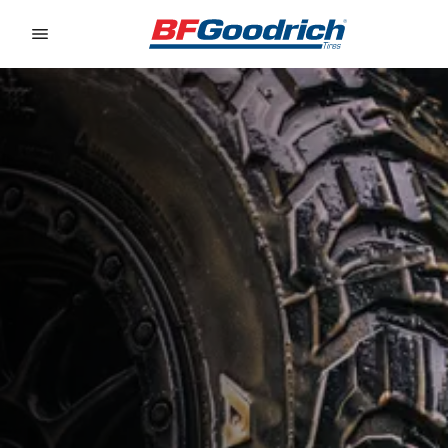
Go to page content
Go to page navigation