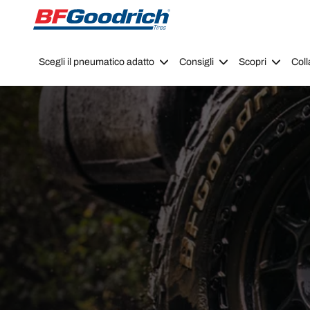
Go to page content
Go to page navigation
Scegli il pneumatico adatto
Consigli
Scopri
Coll