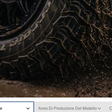
ne
Anno Di Produzione Del Modello
C