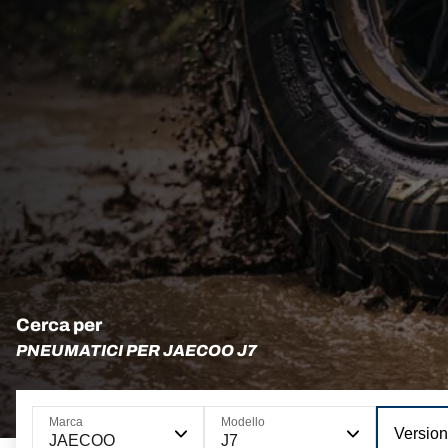
Cerca per
PNEUMATICI PER JAECOO J7
Marca
Modello
Versio
JAECOO
J7