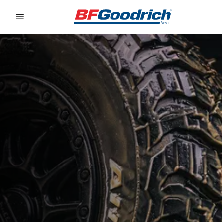
Go to page content
Go to page navigation