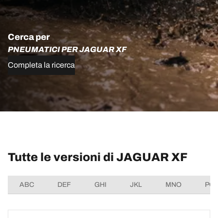
Cerca per
PNEUMATICI PER JAGUAR XF
Completa la ricerca
Tutte le versioni di JAGUAR XF
ABC
DEF
GHI
JKL
MNO
PQ