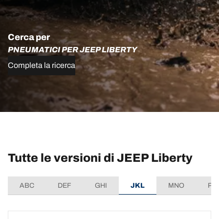
Cerca per
PNEUMATICI PER JEEP LIBERTY
Completa la ricerca
Tutte le versioni di JEEP Liberty
ABC
DEF
GHI
JKL
MNO
PQ