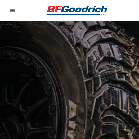
Go to page content
Go to page navigation